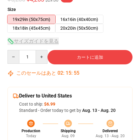
$29.00
Size
19x29in (50x75cm)
16x16in (40x40cm)
18x18in (45x45cm)
20x20in (50x50cm)
サイズガイドを見る
Quantity
カートに追加
このセールはあと
02
:
15
:
55
Deliver to United States
Cost to ship:
$6.99
Standard - Order today to get by
Aug. 13 - Aug. 20
Production
Shipping
Delivered
Today
Aug. 09
Aug. 13 - Aug. 20