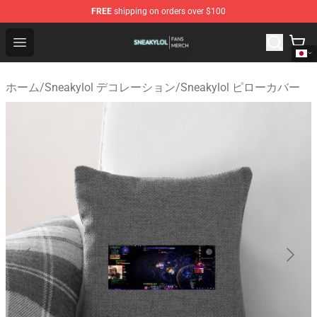
FREE
shipping on orders over $100
Sneakylol Shop - Official Sneakylol Merchandise Store
Open menu
ホーム
/
Sneakylol デコレーション
/
Sneakylol ピローカバー