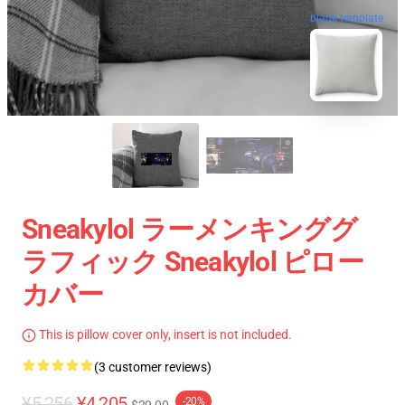
blank template
Sneakylol ラーメンキンググ
ラフィック Sneakylol ピロー
カバー
This is pillow cover only, insert is not included.
(3 customer reviews)
¥5,256
¥4,205
-20%