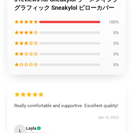
グラフィック Sneakylol ピローカバー
★★★★★
100%
★★★★☆
0%
★★★☆☆
0%
★★☆☆☆
0%
★☆☆☆☆
0%
Really comfortable and supportive. Excellent quality!
Apr 10, 2025
Layla
L