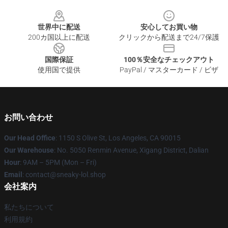
Footer
世界中に配送
安心してお買い物
200カ国以上に配送
クリックから配送まで24/7保護
国際保証
100％安全なチェックアウト
使用国で提供
PayPal / マスターカード / ビザ
お問い合わせ
Our Head Office
: 1150 S Olive St, Los Angeles, CA 90015
Our Warehouse
: No. 5050 Renmin Avenue, Xigang District, Dalian
Hour
: 9AM – 5PM (Mon – Fri)
Email
: contact@sneaky-lol.shop
会社案内
私たちについて
利用規約