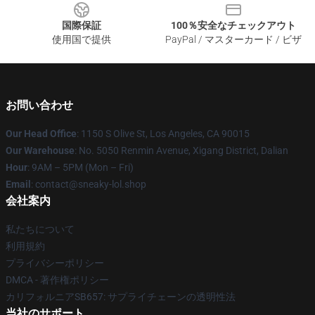
国際保証
100％安全なチェックアウト
使用国で提供
PayPal / マスターカード / ビザ
お問い合わせ
Our Head Office
: 1150 S Olive St, Los Angeles, CA 90015
Our Warehouse
: No. 5050 Renmin Avenue, Xigang District, Dalian
Hour
: 9AM – 5PM (Mon – Fri)
Email
: contact@sneaky-lol.shop
会社案内
私たちについて
利用規約
プライバシーポリシー
DMCA - 著作権ポリシー
カリフォルニアSB657: サプライチェーンの透明性法
当社のサポート