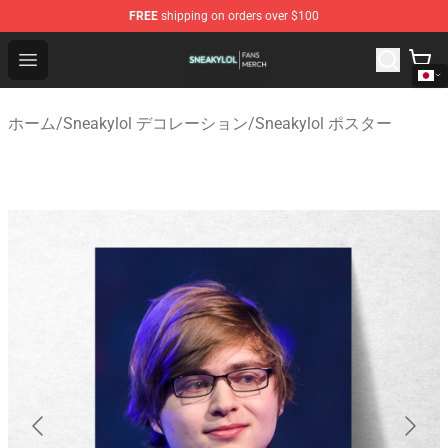
FREE
shipping on orders over $100
Sneakylol Shop - Official Sneakylol Merchandise Store
Open menu
ホーム
/
Sneakylol デコレーション
/
Sneakylol ポスター