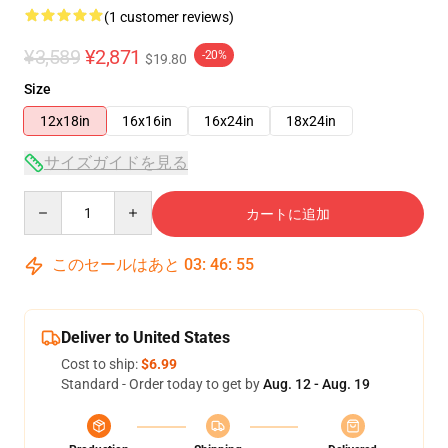
(1 customer reviews)
¥3,589
¥2,871
-20%
$19.80
Size
12x18in
16x16in
16x24in
18x24in
サイズガイドを見る
Quantity
カートに追加
このセールはあと
03
:
46
:
54
Deliver to United States
Cost to ship:
$6.99
Standard - Order today to get by
Aug. 12 - Aug. 19